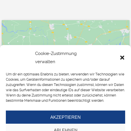
Cookie-Zustimmung
verwalten
Klicke hier, um Marketing-Cookies zu
akzeptieren und diesen Inhalt zu aktivieren
Um dir ein optimales Erlebnis zu bieten, verwenden wir Technologien wie
Cookies, um Geräteinformationen zu speichern und/oder darauf
zuzugreifen. Wenn du diesen Technologien zustimmst, können wir Daten
wie das Surfverhalten oder eindeutige IDs auf dieser Website verarbeiten.
Wenn du deine Zustimmung nicht erteilst oder zurückziehst, können
bestimmte Merkmale und Funktionen beeinträchtigt werden.
AKZEPTIEREN
Schöne, gesunde Zähne
ein Leben lang!
ABLEHNEN