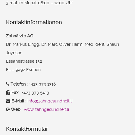
3 mal im Monat 08:00 – 12:00 Uhr
Nacht überlassen werden. Durstlöschend sind ungesüsste
Tees oder Mineralwässer. Zu beachten ist auch, dass
Fruchtsäfte bei zu häufigem Genuss und „selbstständiger“
Kontaktinformationen
Bedienung zur starken Zerstörung insbesondere der
Zahnärzte AG
Oberkiefermilchfrontzähne führen können.
Dr. Markus Lingg, Dr. Marc Oliver Harm, Med. dent. Shaun
Joynson
Essanestrasse 132
FL – 9492 Eschen
Telefon
: +423 373 1316
Fax
: +423 373 5413
E-Mail
:
info@zahngesundheit.li
Web
:
www.zahngesundheit.li
Kontaktformular